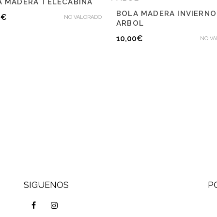
A MADERA TELECABINA
BOLA MADERA INVIERNO
0
€
NO VALORADO
ARBOL
10,00
€
NO V
SIGUENOS
P