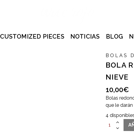
CUSTOMIZED PIECES
NOTICIAS
BLOG
N
BOLAS 
BOLA 
NIEVE
10,00
€
Bolas redond
que le darán 
4 disponible
BOLA
A
REDONDA