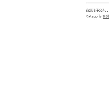
MADERA
COPOS
SKU:
BNCOP00
NIEVE
Categoría:
BO
cantidad