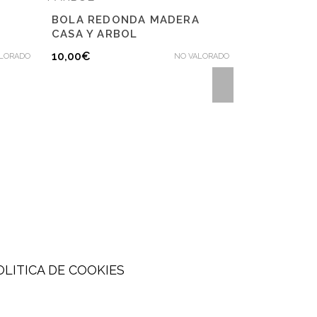
BOLA REDONDA MADERA
BOLA MADE
CASA Y ARBOL
CIERVO
10,00
€
10,00
€
ALORADO
NO VALORADO
OLITICA DE COOKIES