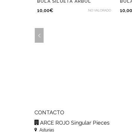
BOLA SILUETA ARBOL
BOL
ONDAS
10,00
€
10,0
NO VALORADO
SILUETAS
NO VALORADO
CONTACTO
ARCE ROJO Singular Pieces
Asturias