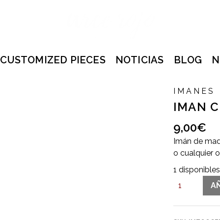
CUSTOMIZED PIECES
NOTICIAS
BLOG
N
IMANES
IMAN C
9,00
€
Imán de made
o cualquier o
1 disponible
IMAN
A
CERDITO
cantidad