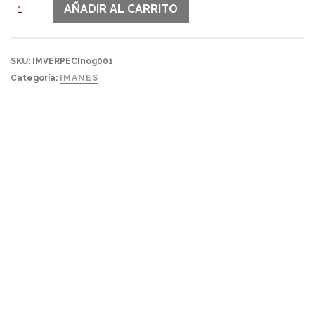
IMAN
AÑADIR AL CARRITO
PEZ
OSCURO
1
SKU:
IMVERPECInog001
cantidad
Categoría:
IMANES