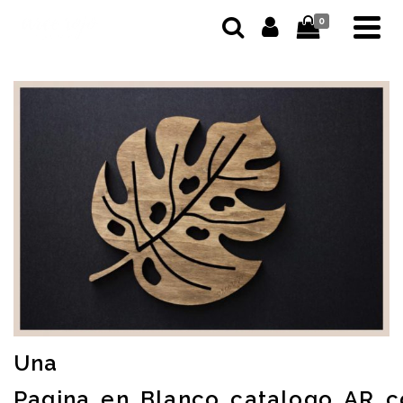
0
Una
Pagina_en_Blanco_catalogo_AR_c