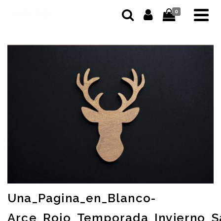
0
Una_Pagina_en_Blanco-
Arce_Rojo_Temporada_Invierno_S